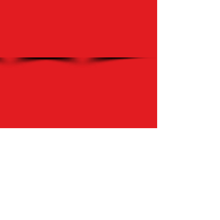
Mostrar más
Regresar
gsoler@plasticinalab.com